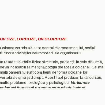
CIFOZE, LORDOZE, CIFOLORDOZE
Coloana vertebrală este centrul microcosmosului, sediul
tuturor activităţilor neuromotorii ale organismului
În toate tulburările fizice şi mintale, pacienţii, în cele din urmă,
devin incapabili să menţină poziţia dreaptă a coloanei. Cei mai
mulţi oameni nu sunt conştienţi de forma coloanei lor
vertebrale şi nu şed drept. Acest fapt produce, la rândul său,
multe probleme fiziologice şi psihologice.
Vertebrele
coloanei formează un canal care găzduieşte şi
protejează măduva spinării.
Conectându-se cu trunchiul
cerebral şi creierul din craniu, sistemul nervos central (creierul
şi măduva spinării) este centrul de control pentru întregul