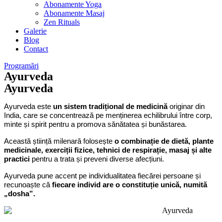
Abonamente Yoga
Abonamente Masaj
Zen Rituals
Galerie
Blog
Contact
Programări
Ayurveda
Ayurveda
Ayurveda este
un sistem tradițional de medicină
originar din
India, care se concentrează pe menținerea echilibrului între corp,
minte și spirit pentru a promova sănătatea și bunăstarea.
Această știință milenară folosește
o combinație de dietă, plante
medicinale, exerciții fizice, tehnici de respirație, masaj și alte
practici
pentru a trata și preveni diverse afecțiuni.
Ayurveda pune accent pe individualitatea fiecărei persoane și
recunoaște că
fiecare individ are o constituție unică, numită
„dosha”.