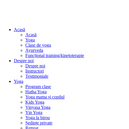
Acasă
Acasă
Yoga
Clase de yoga
Ayurveda
Funcțional training/kinetoterapie
Despre noi
Despre noi
Instructori
Testimoniale
Yoga
Program clase
Hatha Yoga
Yoga mama și copilul
Kids Yoga
Vinyasa Yoga
Yin Yoga
Yoga la birou
Ședințe private
Retreat