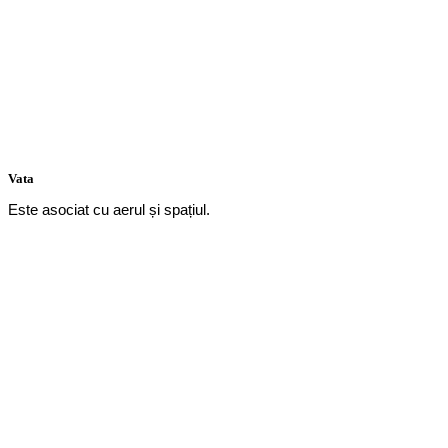
Vata
Este asociat cu aerul și spațiul.