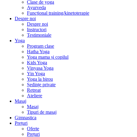
Clase de yoga
Ayurveda
Funcțional training/kinetoterapie
Despre noi
Despre noi
Instructori
Testimoniale
Yoga
Program clase
Hatha Yoga
Yoga mama și copilul
Kids Yoga
Vinyasa Yoga
Yin Yoga
Yoga la birou
Ședințe private
Retreat
Ateliere
Masaj
Masaj
Tipuri de masaj
Gimnastica
Prețuri
Oferte
Prețuri