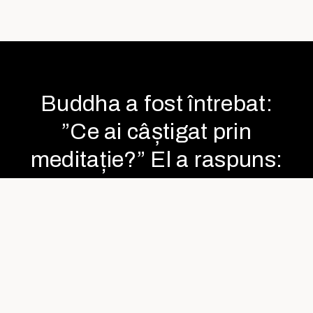
Buddha a fost întrebat:
”Ce ai câștigat prin
meditație?” El a raspuns:
”Nimic”. ”Cu toate
acestea” a replicat Buddha
”să-ți spun ce-am pierdut:
furia, anxietatea, depresia,
insecuritatea, frica de